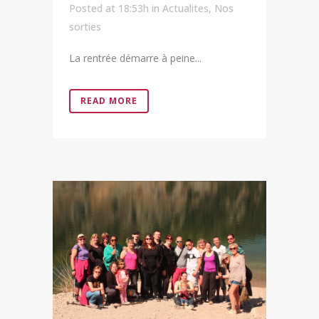
Posted at 18:53h
in
Actualites
,
Nos
sorties
La rentrée démarre à peine...
READ MORE